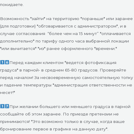
покидаете.
Возможность *зайти* на территорию *пораньше* или заранее
(для подготовки) *обговаривается с администратором*, и в
случае согласования
“более чем на 15 минут” *оплачивается
дополнительно* по тарифу одного часа выбранной локации
*или вычитается* *из* ранее оформленного *времени.*
Перед каждым клиентом *ведется фотофиксация
градуса* в парной- в среднем 65-80 градусов. Проверяйте
перед началом! За несвоевременную самостоятельную топку
и падение температуры *администрация ответственности не
несет!*
При желании большего или меньшего градуса в парной
сообщайте об этом заранее. По приезде претензии не
принимаются! *Это возможно только в случае, когда ваше
бронирование первое в графике на данную дату*.