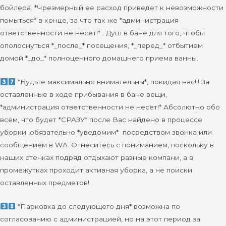
бойлера. *Чрезмерный ее расход приведет к невозможности
помыться* в конце, за что так же *администрация
ответственности не несёт!* . Душ в бане для того, чтобы
ополоснуться *_после_* посещения, *_перед_* отбытием
домой *_до_* полноценного домашнего приема ванны.
*Будьте максимально внимательны*, покидая нас!!! За
оставленные в ходе прибывания в бане вещи,
*администрация ответственности не несёт!* Абсолютно обо
всём, что будет *СРАЗУ* после Вас найдено в процессе
уборки ,обязательно *уведомим*
посредством звонка или
сообщением в WA. Отнеситесь с пониманием, поскольку в
наших стенках подряд отдыхают разные компани, а в
промежутках проходит активная уборка, а не поиски
оставленных предметов!
*Парковка до следующего дня* возможна по
согласованию с администрацией, но на этот период за