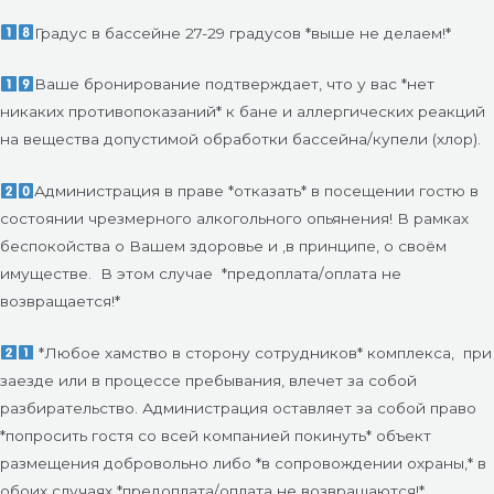
Градус в бассейне 27-29 градусов *выше не делаем!*
Ваше бронирование подтверждает, что у вас *нет
никаких противопоказаний* к бане и аллергических реакций
на вещества допустимой обработки бассейна/купели (хлор).
Администрация в праве *отказать* в посещении гостю в
состоянии чрезмерного алкогольного опьянения! В рамках
беспокойства о Вашем здоровье и ,в принципе, о своём
имуществе.
В этом случае *предоплата/оплата не
возвращается!*
*Любое хамство в сторону сотрудников* комплекса, при
заезде или в процессе пребывания, влечет за собой
разбирательство. Администрация оставляет за собой право
*попросить гостя со всей компанией покинуть* объект
размещения добровольно либо *в сопровождении охраны,* в
обоих случаях *предоплата/оплата не возвращаются!*