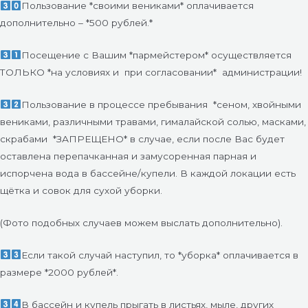
Пользование *своими вениками* оплачивается
дополнительно – *500 рублей.*
Посещение с Вашим *пармейстером* осуществляется
ТОЛЬКО *на условиях и
при согласовании*
администрации!
Пользование в процессе пребывания
*сеном, хвойными
вениками, различными травами, гималайской солью, масками,
скрабами
*ЗАПРЕЩЕНО* в случае, если после Вас будет
оставлена перепачканная и замусоренная парная и
испорчена вода в бассейне/купели. В каждой локации есть
щётка и совок для сухой уборки.
(Фото подобных случаев можем выслать дополнительно).
Если такой случай наступил, то *уборка* оплачивается в
размере *2000 рублей*.
В бассейн и купель прыгать в листьях, мыле, других