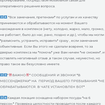
бронирование, посредством мобильной связи для
оперативного решения вопроса.
*Все замечания, претензии* по услугам и их качеству
принимаются и обрабатываются на момент Вашего
нахождения в комплексе (нету, холодно, жарко, мало, громко,
не работает, было до нас, рано, поздно и др.), чтобы мы могли
*разъяснить, устранить, исправить* сразу , если замечания
объективные. Если Вы этого не сделали вовремя, то за
дверью комплекса мы *помочь* уже Вам ничем *не сможем*, и
оставлять негативный отзыв ,в таком случае, неуместно, но
право такое вы безусловно имеете.
*
ВАЖНО
* СООБЩЕНИЯ И ЗВОНКИ *В
МЕССЕНДЖЕРАХ* НА
ПЕРИОД ВАШЕГО ПРЕБЫВАНИЯ *НЕ
ОБРАБАТЫВАЮТСЯ. В ЧАТЕ УСТАНОВЛЕН БОТ*
Каждая локация оснащена набором посуды *на 6
персон.* Проверка целостности проводится после каждого